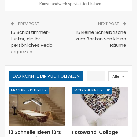
Kunsthandwerk spezialisiert haben.
PREV POST
NEXT POST
15 Schlafzimmer-
15 kleine Schreibtische
Luster, die Ihr
zum Besten von kleine
persönliches Redo
Räume
ergänzen
DAS KÖNNTE DIR AUCH GEFALLEN
Alle
MODERNES INTERIEUR
MODERNES INTERIEUR
13 Schnelle Ideen fürs
Fotowand-Collage