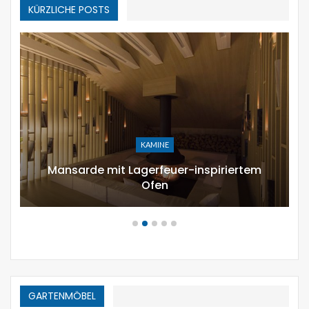
KÜRZLICHE POSTS
URLAUB DEKOR
12 moderne Möglichkeiten,
zusammensetzen Kürbisgewächs zu…
GARTENMÖBEL