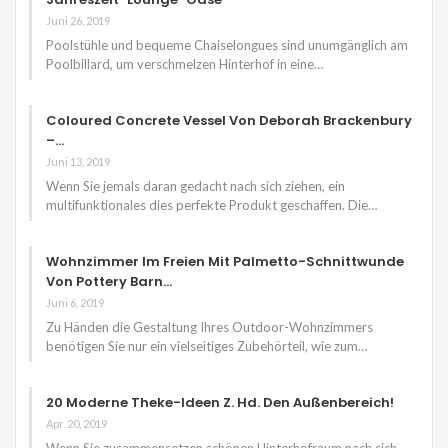
Juni 26, 2019
Poolstühle und bequeme Chaiselongues sind unumgänglich am
Poolbillard, um verschmelzen Hinterhof in eine…
Coloured Concrete Vessel Von Deborah Brackenbury
–…
Juni 13, 2019
Wenn Sie jemals daran gedacht nach sich ziehen, ein
multifunktionales dies perfekte Produkt geschaffen. Die…
Wohnzimmer Im Freien Mit Palmetto-Schnittwunde
Von Pottery Barn…
Juni 6, 2019
Zu Händen die Gestaltung Ihres Outdoor-Wohnzimmers
benötigen Sie nur ein vielseitiges Zubehörteil, wie zum…
20 Moderne Theke-Ideen Z. Hd. Den Außenbereich!
Apr. 20, 2019
Wenn Sie zusammensetzen schönen Hinterhofraum nach sich