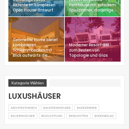
Akzente im komplexen
Penthouse mit schickem
Open House-Entwurf
Spielzimmer, dasjenige…
Geometric Home bietet
kombinieren
Moderner Resort-Stil
Schwimmbecken mit
zum Besten von
Blick aufwärts die…
Topologie und Glas
Kategorie Wählen
LUXUSHÄUSER
ARCHITEKTONISCH
BACKSTEINHÄUSER
BADEZIMMER
BAUERNHÄUSER
BELEUCHTUNG
BERGHÜTTEN
BODENBELAG