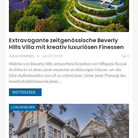
Extravagante zeitgenössische Beverly
Hills Villa mit kreativ luxuriösen Finessen
JULIA HIMMEL
Juli 28, 2019
0
Welche von Beverly Hills entworfene Kreation von Whipple Russel
Architects ist eines jener neuesten erstklassigen Häuser, um die
Elite-Außenbezirke von LA zu schmücken. Unter jener Planung des
innerbetrieblichwurde jener…
WEITERLESEN...
LUXUSHÄUSER