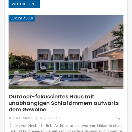
WEITERLESEN...
LUXUSHÄUSER
Outdoor-fokussiertes Haus mit
unabhängigen Schlafzimmern aufwärts
dem Gewölbe
JULIA HIMMEL
Aug. 6, 2019
0
Dieses von Nestor Untiefe Architecture entworfene Einfamilienhaus
verfolgt kombinieren vielseitigen Prozedere zusammen mit welcher