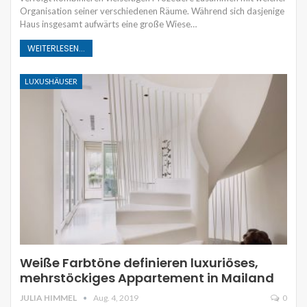
Organisation seiner verschiedenen Räume. Während sich dasjenige
Haus insgesamt aufwärts eine große Wiese…
WEITERLESEN...
LUXUSHÄUSER
Weiße Farbtöne definieren luxuriöses,
mehrstöckiges Appartement in Mailand
JULIA HIMMEL
Aug. 4, 2019
0