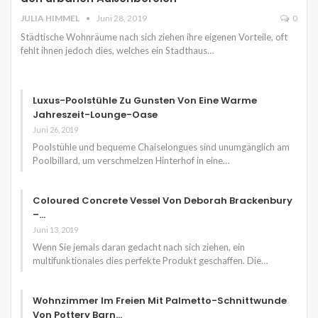
JULIA HIMMEL
Juni 28, 2019
0
Städtische Wohnräume nach sich ziehen ihre eigenen Vorteile, oft
fehlt ihnen jedoch dies, welches ein Stadthaus…
Luxus-Poolstühle Zu Gunsten Von Eine Warme
Jahreszeit-Lounge-Oase
Juni 26, 2019
Poolstühle und bequeme Chaiselongues sind unumgänglich am
Poolbillard, um verschmelzen Hinterhof in eine…
Coloured Concrete Vessel Von Deborah Brackenbury
–…
Juni 13, 2019
Wenn Sie jemals daran gedacht nach sich ziehen, ein
multifunktionales dies perfekte Produkt geschaffen. Die…
Wohnzimmer Im Freien Mit Palmetto-Schnittwunde
Von Pottery Barn…