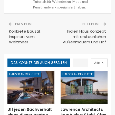
Tutorials für Wohndesign, Mode und
Kunsthandwerk spezialisiert haben.
PREV POST
NEXT POST
Konkrete Baustil,
Indien Haus Konzept
inspiriert vom
mit erstaunlichen
Weltmeer
Außenmauern und Hof
DAS KÖNNTE DIR AUCH GEFALLEN
Alle
HÄUSER AN DER KÜSTE
HÄUSER AN DER KÜSTE
Uff jeden Sachverhalt
Lawrence Architects
eines dieser besten
kombiniert Stahl, Glas