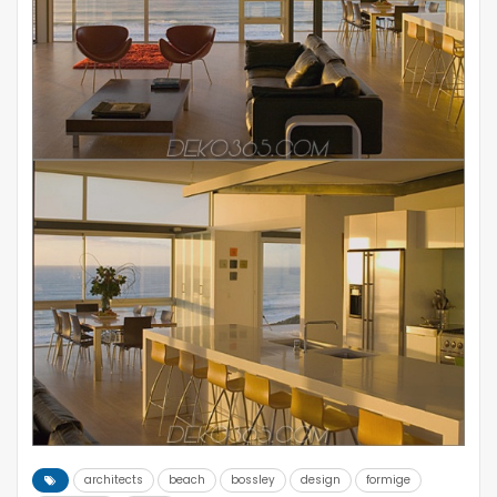
architects
beach
bossley
design
formige