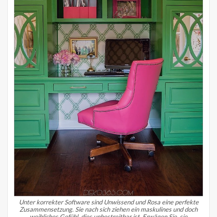
Unter korrekter Software sind Unwissend und Rosa eine perfekte
Zusammensetzung.
Sie nach sich ziehen ein maskulines und doch
weibliches Gefühl, dies unbestreitbar ist.
Erwägen Sie, sie