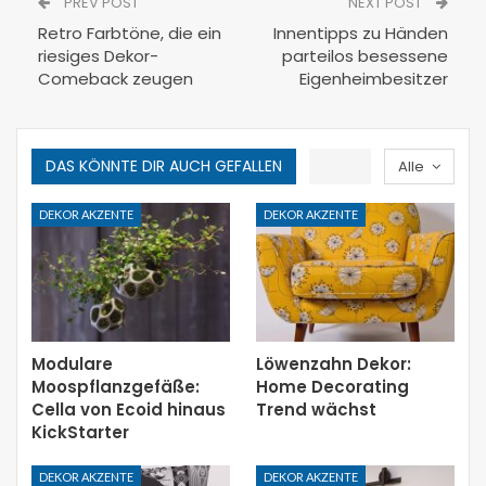
PREV POST
NEXT POST
Retro Farbtöne, die ein
Innentipps zu Händen
riesiges Dekor-
parteilos besessene
Comeback zeugen
Eigenheimbesitzer
DAS KÖNNTE DIR AUCH GEFALLEN
Alle
DEKOR AKZENTE
DEKOR AKZENTE
Modulare
Löwenzahn Dekor:
Moospflanzgefäße:
Home Decorating
Cella von Ecoid hinaus
Trend wächst
KickStarter
DEKOR AKZENTE
DEKOR AKZENTE