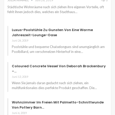
JULIA HIMMEL
Juni 28, 2019
0
Städtische Wohnräume nach sich ziehen ihre eigenen Vorteile, oft
fehlt ihnen jedoch dies, welches ein Stadthaus…
Luxus-Poolstühle Zu Gunsten Von Eine Warme
Jahreszeit-Lounge-Oase
Juni 26, 2019
Poolstühle und bequeme Chaiselongues sind unumgänglich am
Poolbillard, um verschmelzen Hinterhof in eine…
Coloured Concrete Vessel Von Deborah Brackenbury
–…
Juni 13, 2019
Wenn Sie jemals daran gedacht nach sich ziehen, ein
multifunktionales dies perfekte Produkt geschaffen. Die…
Wohnzimmer Im Freien Mit Palmetto-Schnittwunde
Von Pottery Barn…
Juni 6, 2019