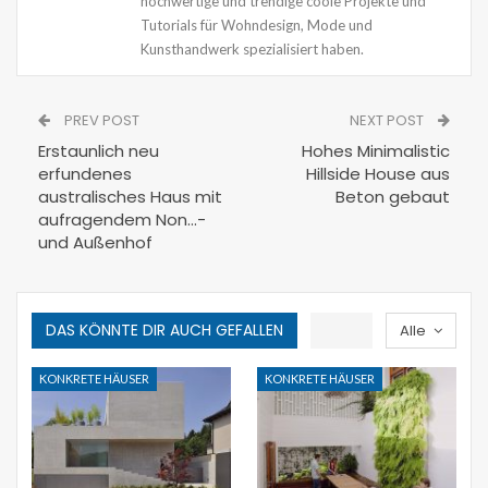
hochwertige und trendige coole Projekte und
Tutorials für Wohndesign, Mode und
Kunsthandwerk spezialisiert haben.
PREV POST
NEXT POST
Erstaunlich neu
Hohes Minimalistic
erfundenes
Hillside House aus
australisches Haus mit
Beton gebaut
aufragendem Non…-
und Außenhof
DAS KÖNNTE DIR AUCH GEFALLEN
Alle
KONKRETE HÄUSER
KONKRETE HÄUSER