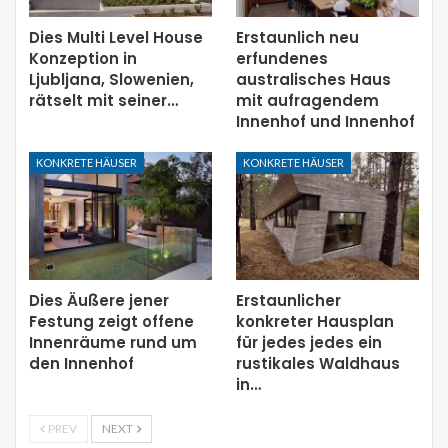
Dies Multi Level House
Erstaunlich neu
Konzeption in
erfundenes
Ljubljana, Slowenien,
australisches Haus
rätselt mit seiner…
mit aufragendem
Innenhof und Innenhof
KONKRETE HÄUSER
KONKRETE HÄUSER
Dies Äußere jener
Erstaunlicher
Festung zeigt offene
konkreter Hausplan
Innenräume rund um
für jedes jedes ein
den Innenhof
rustikales Waldhaus
in…
PREV
NEXT