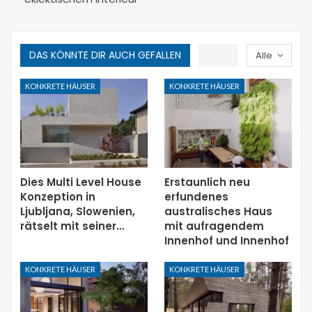
DAS KÖNNTE DIR AUCH GEFALLEN
Alle
KONKRETE HÄUSER
KONKRETE HÄUSER
Dies Multi Level House
Erstaunlich neu
Konzeption in
erfundenes
Ljubljana, Slowenien,
australisches Haus
rätselt mit seiner…
mit aufragendem
Innenhof und Innenhof
KONKRETE HÄUSER
KONKRETE HÄUSER