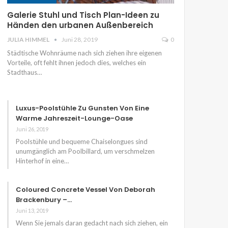
Galerie Stuhl und Tisch Plan-Ideen zu
Händen den urbanen Außenbereich
JULIA HIMMEL
Juni 28, 2019
0
Städtische Wohnräume nach sich ziehen ihre eigenen
Vorteile, oft fehlt ihnen jedoch dies, welches ein
Stadthaus…
Luxus-Poolstühle Zu Gunsten Von Eine
Warme Jahreszeit-Lounge-Oase
Juni 26, 2019
Poolstühle und bequeme Chaiselongues sind
unumgänglich am Poolbillard, um verschmelzen
Hinterhof in eine…
Coloured Concrete Vessel Von Deborah
Brackenbury –…
Juni 13, 2019
Wenn Sie jemals daran gedacht nach sich ziehen, ein