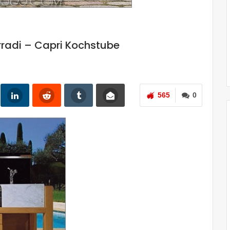
at…
New York Architect
JULIA HIMMEL
0
Sep. 2, 2019
0
radi – Capri Kochstube
565
0