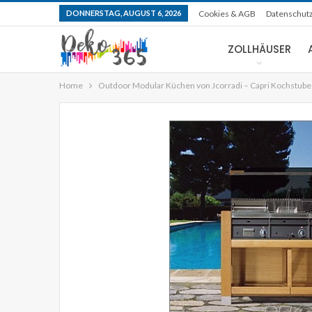
DONNERSTAG, AUGUST 6, 2026
Cookies & AGB
Datenschut
ZOLLHÄUSER
Home
Outdoor Modular Küchen von Jcorradi – Capri Kochstube
KOMPAKTE HÄUSER
Selbige moderne vorgefe