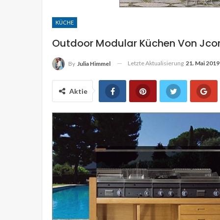
Hütte hinaus Rädern h
KÜCHE
JULIA HIMMEL
Sep. 2, 2019
Outdoor Modular Küchen Von Jcor
Letzte Aktualisierung
21. Mai 2019
By
Julia Himmel
Aktie