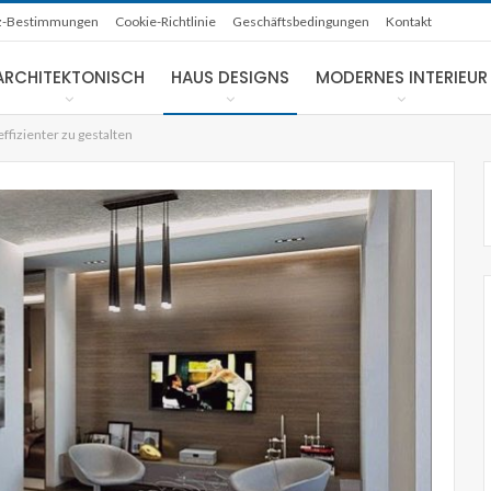
z-Bestimmungen
Cookie-Richtlinie
Geschäftsbedingungen
Kontakt
ARCHITEKTONISCH
HAUS DESIGNS
MODERNES INTERIEUR
fizienter zu gestalten
NACHHALTIGE HÄUSER
rtigte
Solarbetriebenes LA Studio von