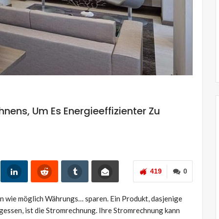
at…
New York Architect
JULIA HIMMEL
0
Sep. 2, 2019
0
nens, Um Es Energieeffizienter Zu
419
0
en wie möglich Währungs… sparen. Ein Produkt, dasjenige
rgessen, ist die Stromrechnung. Ihre Stromrechnung kann