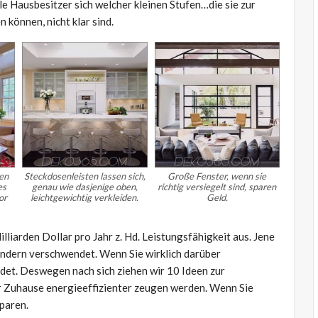
e Hausbesitzer sich welcher kleinen Stufen…die sie zur
können, nicht klar sind.
en
Steckdosenleisten lassen sich,
Große Fenster, wenn sie
es
genau wie dasjenige oben,
richtig versiegelt sind, sparen
or
leichtgewichtig verkleiden.
Geld.
iarden Dollar pro Jahr z. Hd. Leistungsfähigkeit aus. Jene
sondern verschwendet. Wenn Sie wirklich darüber
det. Deswegen nach sich ziehen wir 10 Ideen zur
r Zuhause energieeffizienter zeugen werden. Wenn Sie
paren.