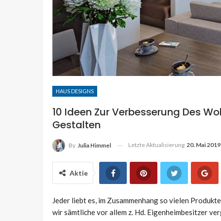
Hütte hinaus Rädern h
JULIA HIMMEL
Sep. 2, 2019
HAUS DESIGNS
10 Ideen Zur Verbesserung Des Woh
Gestalten
Letzte Aktualisierung
20. Mai 2019
By
Julia Himmel
Aktie
Jeder liebt es, im Zusammenhang so vielen Produkt
wir sämtliche vor allem z. Hd. Eigenheimbesitzer ve