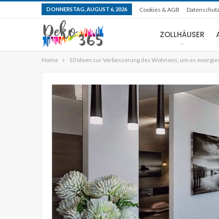
DONNERSTAG, AUGUST 6, 2026
Cookies & AGB
Datenschut
ZOLLHÄUSER
Home
10 Ideen zur Verbesserung des Wohnens, um es energieef
KOMPAKTE HÄUSER
Selbige moderne vorgefe