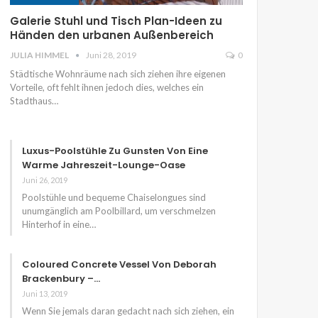
Galerie Stuhl und Tisch Plan-Ideen zu
Händen den urbanen Außenbereich
JULIA HIMMEL
Juni 28, 2019
0
Städtische Wohnräume nach sich ziehen ihre eigenen
Vorteile, oft fehlt ihnen jedoch dies, welches ein
Stadthaus…
Luxus-Poolstühle Zu Gunsten Von Eine
Warme Jahreszeit-Lounge-Oase
Juni 26, 2019
Poolstühle und bequeme Chaiselongues sind
unumgänglich am Poolbillard, um verschmelzen
Hinterhof in eine…
Coloured Concrete Vessel Von Deborah
Brackenbury –…
Juni 13, 2019
Wenn Sie jemals daran gedacht nach sich ziehen, ein