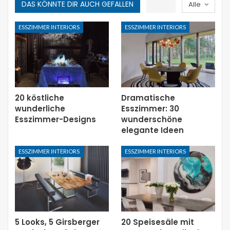
DAS KÖNNTE DIR AUCH GEFALLEN
Alle
ESSZIMMER INTERIORS
ESSZIMMER INTERIORS
20 köstliche
Dramatische
wunderliche
Esszimmer: 30
Esszimmer-Designs
wunderschöne
elegante Ideen
ESSZIMMER INTERIORS
ESSZIMMER INTERIORS
5 Looks, 5 Girsberger
20 Speisesäle mit