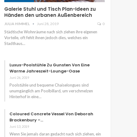
Galerie Stuhl und Tisch Plan-Ideen zu
Händen den urbanen Außenbereich
JULIA HIMMEL
Juni 28, 2019
0
Städtische Wohnräume nach sich ziehen ihre eigenen
Vorteile, oft fehlt ihnen jedoch dies, welches ein
Stadthaus…
Luxus-Poolstühle Zu Gunsten Von Eine
Warme Jahreszeit-Lounge-Oase
Juni 26, 2019
Poolstühle und bequeme Chaiselongues sind
unumgänglich am Poolbillard, um verschmelzen
Hinterhof in eine…
Coloured Concrete Vessel Von Deborah
Brackenbury –…
Juni 13, 2019
Wenn Sie jemals daran gedacht nach sich ziehen, ein