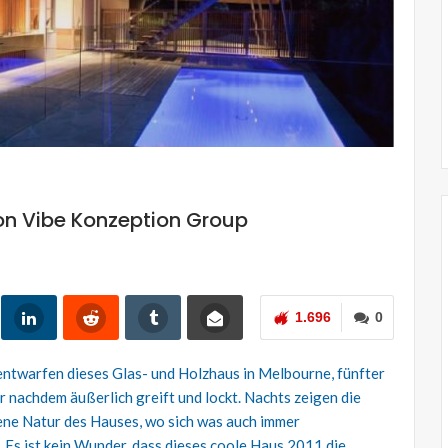
at…
New York Architect
JULIA HIMMEL
0
Sep. 2, 2019
0
on Vibe Konzeption Group
1.696
0
entwarfen dieses Glas- und Holzhaus in Melbourne, fünfter
 nachdem äußerlich greift und lockt. Nachts zeigen die
ne Natur des Hauses, wo sich was auch immer
 Es ist kein Wunder, dass dieses coole Haus 2011 die