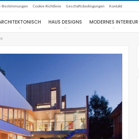
z-Bestimmungen
Cookie-Richtlinie
Geschäftsbedingungen
Kontakt
ARCHITEKTONISCH
HAUS DESIGNS
MODERNES INTERIEUR
up
NACHHALTIGE HÄUSER
rtigte
Solarbetriebenes LA Studio von