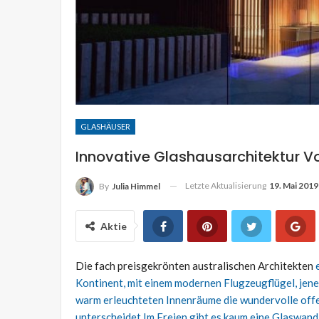
Hütte hinaus Rädern h
JULIA HIMMEL
Sep. 2, 2019
GLASHÄUSER
Innovative Glashausarchitektur V
Letzte Aktualisierung
19. Mai 2019
By
Julia Himmel
Aktie
Die fach preisgekrönten australischen Architekten
Kontinent, mit einem modernen Flugzeugflügel, jener
warm erleuchteten Innenräume die wundervolle offe
unterscheidet Im Freien gibt es kaum eine Glaswand.