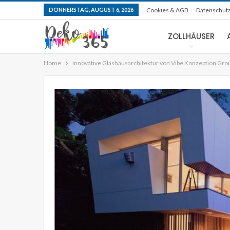
DONNERSTAG, AUGUST 6, 2026
Cookies & AGB
Datenschut
ZOLLHÄUSER
Home
Innovative Glashausarchitektur von Vibe Konzeption Gro
KOMPAKTE HÄUSER
Selbige moderne vorgefe