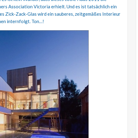
s Association Victoria erhielt. Und es ist tatsächlich ein
es Zick-Zack-Glas wird ein sauberes, zeitgemäßes Interieur
nen internfolgt. Ton…!