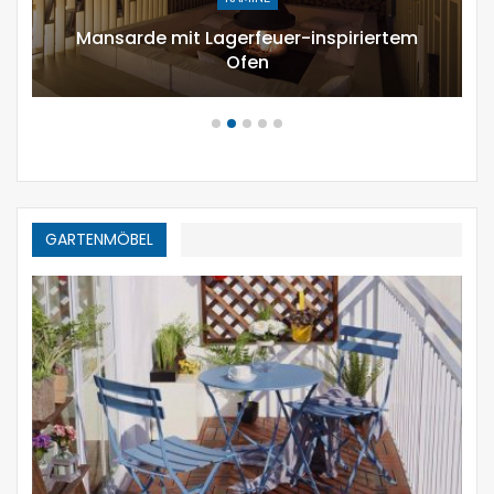
t Lagerfeuer-inspiriertem
12 modern
Ofen
zusammensetze
GARTENMÖBEL