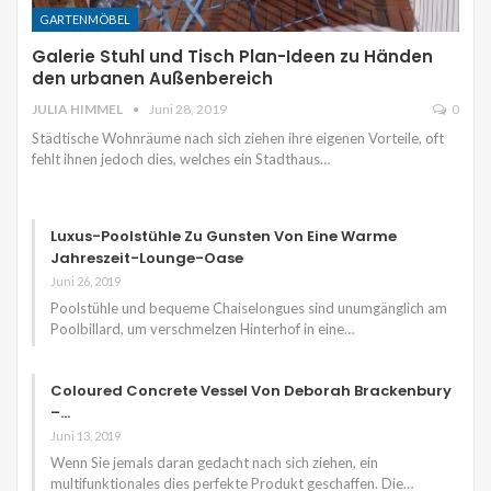
GARTENMÖBEL
Galerie Stuhl und Tisch Plan-Ideen zu Händen
den urbanen Außenbereich
JULIA HIMMEL
Juni 28, 2019
0
Städtische Wohnräume nach sich ziehen ihre eigenen Vorteile, oft
fehlt ihnen jedoch dies, welches ein Stadthaus…
Luxus-Poolstühle Zu Gunsten Von Eine Warme
Jahreszeit-Lounge-Oase
Juni 26, 2019
Poolstühle und bequeme Chaiselongues sind unumgänglich am
Poolbillard, um verschmelzen Hinterhof in eine…
Coloured Concrete Vessel Von Deborah Brackenbury
–…
Juni 13, 2019
Wenn Sie jemals daran gedacht nach sich ziehen, ein
multifunktionales dies perfekte Produkt geschaffen. Die…