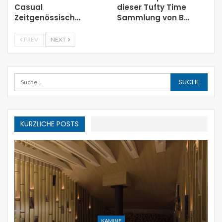
Casual
dieser Tufty Time
Zeitgenössisch…
Sammlung von B…
PREV
NEXT
KÜRZLICHE POSTS
KAMINE
UR