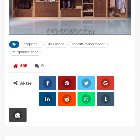
carpanelli
klassische
schlafzimmermobel
zeitgenossische
459
0
Aktie