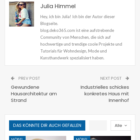
Julia Himmel
Hey, ich bin Julia! Ich bin der Autor dieser
Blogseite.
blog.deko365.com ist eine aufstrebende
Community von Menschen, die sich auf
hochwertige und trendige coole Projekte und
Tutorials für Wohndesign, Mode und
Kunsthandwerk spezialisiert haben.
PREV POST
NEXT POST
Gewundene
Industrielles schickes
Hausarchitektur am
konkretes Haus mit
Strand
Innenhof
DAS KÖNNTE DIR AUCH GEFALLEN
Alle
MÖBEL
MÖBEL