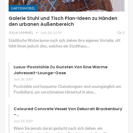
GARTENMÖBEL
Galerie Stuhl und Tisch Plan-Ideen zu Händen
den urbanen Außenbereich
JULIA HIMMEL
Juni 28, 2019
0
Städtische Wohnräume nach sich ziehen ihre eigenen Vorteile, oft
fehlt ihnen jedoch dies, welches ein Stadthaus…
Luxus-Poolstühle Zu Gunsten Von Eine Warme
Jahreszeit-Lounge-Oase
Juni 26, 2019
Poolstühle und bequeme Chaiselongues sind unumgänglich am
Poolbillard, um verschmelzen Hinterhof in eine…
Coloured Concrete Vessel Von Deborah Brackenbury
–…
Juni 13, 2019
Wenn Sie jemals daran gedacht nach sich ziehen, ein