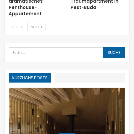
dramatisches
Traumapartment in
Penthouse-
Pest-Buda
Appartement
PREV
NEXT
KÜRZLICHE POSTS