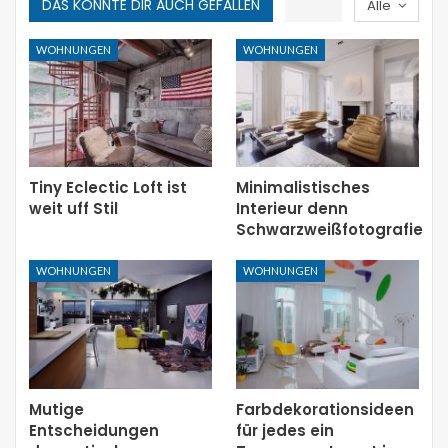
DAS KÖNNTE DIR AUCH GEFALLEN
Alle
WOHNUNGEN
WOHNUNGEN
Tiny Eclectic Loft ist
Minimalistisches
weit uff Stil
Interieur denn
Schwarzweißfotografie
WOHNUNGEN
WOHNUNGEN
Mutige
Farbdekorationsideen
Entscheidungen
für jedes ein